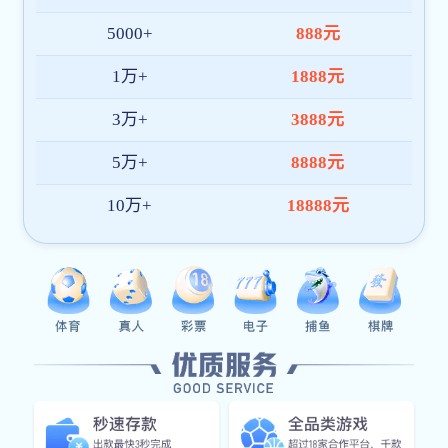
荣耀时刻展示
千亿球友会登录入口 以卓越服务赢得多项专业认可，每一份
荣誉都是用户信赖的见证。