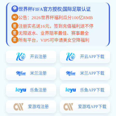
01. 初创定位
千亿球友会登录入口起源于对体育精神与数字
技术的热爱，早期平台聚焦于赛事数据与直播
服务，并率先实现多赛程同步与智能提醒功
能，赢得众多球迷的信任。