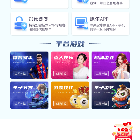
荣誉与奖项
千亿球友会登录入口 致力于为用户提供优质的体育赛事服
务，平台在安全合规、技术创新等领域屡获殊荣。
最具用户满意度平台
2023 年度安全认证奖