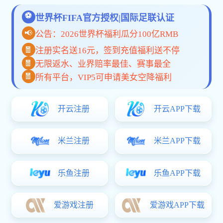
设备信息：操作系统、浏览器、分辨率、唯一标识等
行为记录：包括访问路径、停留时间、偏好设置等
位置信息：在获得授权后采集
三、信息使用目的
收集到的信息将用于：
为您提供定制化内容与互动体验
保障账号和数据安全
进行数据分析与服务优化
在授权基础上提供通知推送服务
四、第三方共享与信息披露
我们承诺不会随意出售用户信息，仅在以下情况下共享：
经您明确授权的合作服务
与第三方技术支持商（如推送、云服务）合作时