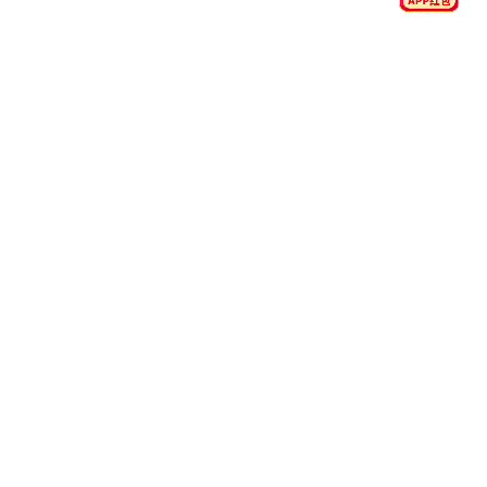
年度数据科技应用奖
2024 年度行业推荐平台
多维度平台运营数据
多角度整合访问、活跃度与交互表现，千亿球友会登录入口-
球友会·(中国)通过数据还原真实的用户使用路径与平台能
力。
全球访问覆盖
目前已覆盖
180+
国家与地区，亚洲、欧洲及美洲地区
的访问量持续攀升。
东南亚活跃增长率：
+23%