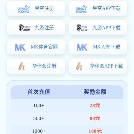
法律法规要求或监管部门依法调取
五、信息保护措施
平台采用多重防护机制确保千亿球友会登录入口-球友会·(中国)服
务中您的数据安全，包括但不限于：
HTTPS 加密传输
权限分级与访问控制
系统审计与异常行为识别
六、用户权利
您拥有以下数据权利：
访问、更正、删除个人信息
申请注销账户或停止使用服务
关闭授权功能如位置服务或通知