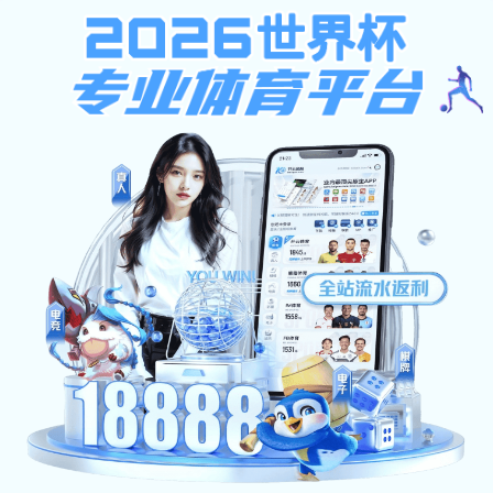
注册入口
千亿球友会登录入口
APP与网
页版入口｜畅享全球体育赛事
与数据服务
欢迎访问
千亿球友会登录入口
，提供全面覆盖
足球、篮球、电竞等项目的赛事资讯与数据内
容， 支持
APP下载
与
网页使用
，每日同步更新
千场比赛，聚焦热门体育内容， 助您轻松获取
赛事动态，掌握比赛节奏。