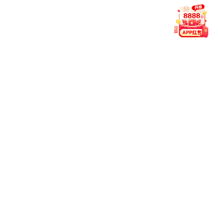
乔丹米勒高效表现助力球队13投10中斩获
在篮球比赛中，优秀球员的高效表现往往能够左右比赛的胜
负。乔丹·...
2026-06-28